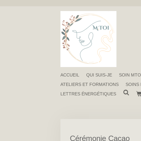
Passer
au
contenu
principal
ACCUEIL
QUI SUIS-JE
SOIN MTOI
ATELIERS ET FORMATIONS
SOINS
LETTRES ÉNERGÉTIQUES
Cérémonie Cacao