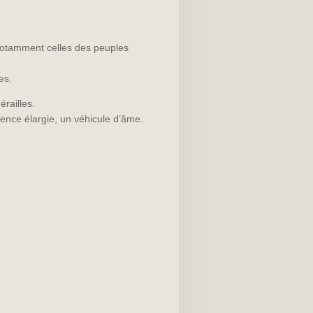
notamment celles des peuples
es.
érailles.
ience élargie, un véhicule d’âme.