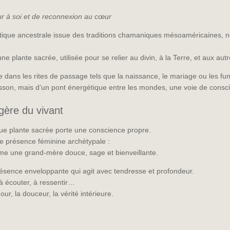
our à soi et de reconnexion au cœur
tique ancestrale issue des traditions chamaniques mésoaméricaines, 
 plante sacrée, utilisée pour se relier au divin, à la Terre, et aux autr
e dans les rites de passage tels que la naissance, le mariage ou les fun
oisson, mais d’un pont énergétique entre les mondes, une voie de consc
gère du vivant
ue plante sacrée porte une conscience propre.
une présence féminine archétypale :
 une grand-mère douce, sage et bienveillante.
 présence enveloppante qui agit avec tendresse et profondeur.
à écouter, à ressentir…
our, la douceur, la vérité intérieure.